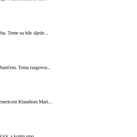
. Teme su bile sljede...
barićem. Tema razgovor...
enericom Klaudiom Mari...
Kick, s kojim smo ...