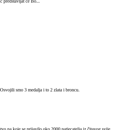
 predstavljat će Bo...
vojili smo 3 medalja i to 2 zlata i broncu.
 na koje se prijavilo oko 2000 natjecatelja iz čitavog svije...