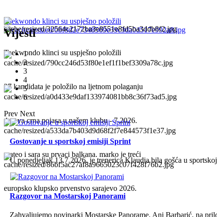
Taekwondo klinci su uspješno položili
Vijesti
Taekwondo klinci su uspješno položili
1
2
3
4
27 kandidata je položilo na ljetnom polaganju
5
6
Prev
Next
4 nova crna pojasa u našem klubu - 7.2026.
Gostovanje u sportskoj emisiji Sprint
mateo i sara su prvaci balkana. marko je treći
U ponedjeljak 13.7.2026. je trenerica Klaudia bila gošća u sportskoj e
europsko klupsko prvenstvo sarajevo 2026.
Razgovor na Mostarskoj Panorami
Zahvaljujemo novinarki Mostarske Panorame, Ani Barbarić, na pril