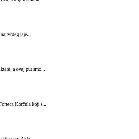
najtvrđeg jaje...
tera, a ovaj put smo...
rteca Korčula koji s...
 jer uz naše iz...