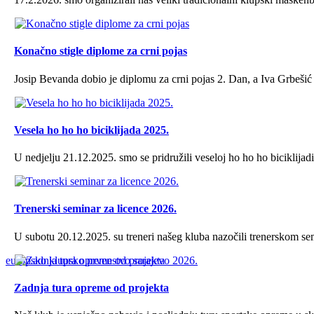
Konačno stigle diplome za crni pojas
Josip Bevanda dobio je diplomu za crni pojas 2. Dan, a Iva Grbešić z
Vesela ho ho ho biciklijada 2025.
U nedjelju 21.12.2025. smo se pridružili veseloj ho ho ho biciklijad
Trenerski seminar za licence 2026.
U subotu 20.12.2025. su treneri našeg kluba nazočili trenerskom sem
europsko klupsko prvenstvo sarajevo 2026.
Zadnja tura opreme od projekta