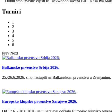
Dobili smo izvrsne vijesti iz Taekwondo saveza BiH. Naša Iva Marić
Turniri
1
2
3
4
5
6
Prev
Next
Balkansko prvenstvo Srbija 2026.
25./26.6.2026. smo nastupili na Balkanskom prvenstvu u Zrenjaninu. Os
Europsko klupsko prvenstvo Sarajevo 2026.
Od 17.6. - 20.6.2026. se u Sarajevu održalo Europsko klupsko prvenstvo