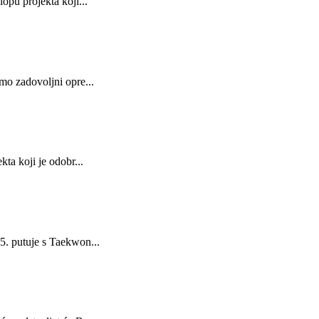
opu projekta koji...
mo zadovoljni opre...
ta koji je odobr...
5. putuje s Taekwon...