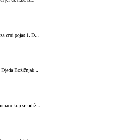
a crni pojas 1. D...
i Djeda Božičnjak...
inaru koji se održ...