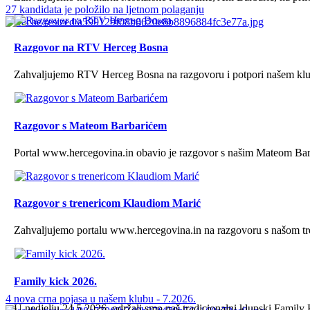
27 kandidata je položilo na ljetnom polaganju
Razgovor na RTV Herceg Bosna
Zahvaljujemo RTV Herceg Bosna na razgovoru i potpori našem klubu
Razgovor s Mateom Barbarićem
Portal www.hercegovina.in obavio je razgovor s našim Mateom Bar
Razgovor s trenericom Klaudiom Marić
Zahvaljujemo portalu www.hercegovina.in na razgovoru s našom tr
Family kick 2026.
4 nova crna pojasa u našem klubu - 7.2026.
U nedjelju 24.5.2026. održali smo naš tradicionalni klupski Family 