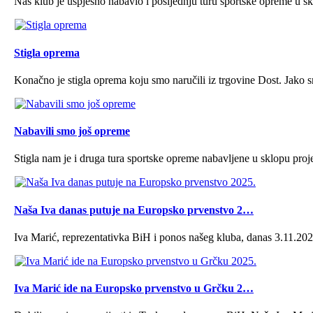
Naš klub je uspješno nabavio i posljednju turu sportske opreme u skl
Stigla oprema
Konačno je stigla oprema koju smo naručili iz trgovine Dost. Jako s
Nabavili smo još opreme
Stigla nam je i druga tura sportske opreme nabavljene u sklopu projek
Naša Iva danas putuje na Europsko prvenstvo 2…
Iva Marić, reprezentativka BiH i ponos našeg kluba, danas 3.11.202
Iva Marić ide na Europsko prvenstvo u Grčku 2…