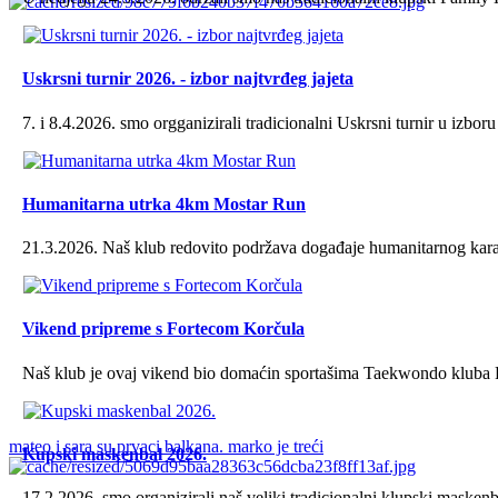
Uskrsni turnir 2026. - izbor najtvrđeg jajeta
7. i 8.4.2026. smo orgganizirali tradicionalni Uskrsni turnir u izboru 
Humanitarna utrka 4km Mostar Run
21.3.2026. Naš klub redovito podržava događaje humanitarnog karak
Vikend pripreme s Fortecom Korčula
Naš klub je ovaj vikend bio domaćin sportašima Taekwondo kluba Fo
mateo i sara su prvaci balkana. marko je treći
Kupski maskenbal 2026.
17.2.2026. smo organizirali naš veliki tradicionalni klupski maskenbal