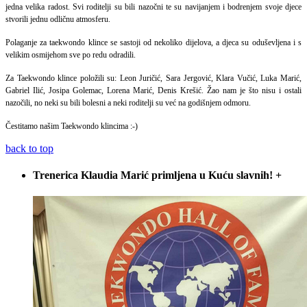
jedna velika radost. Svi roditelji su bili nazočni te su navijanjem i bodrenjem svoje djece
stvorili jednu odličnu atmosferu.
Polaganje za taekwondo klince se sastoji od nekoliko dijelova, a djeca su oduševljena i s
velikim osmijehom sve po redu odradili.
Za Taekwondo klince položili su: Leon Juričić, Sara Jergović, Klara Vučić, Luka Marić,
Gabriel Ilić, Josipa Golemac, Lorena Marić, Denis Krešić. Žao nam je što nisu i ostali
nazočili, no neki su bili bolesni a neki roditelji su već na godišnjem odmoru.
Čestitamo našim Taekwondo klincima :-)
back to top
Trenerica Klaudia Marić primljena u Kuću slavnih!
+