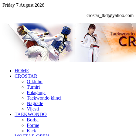
Friday 7 August 2026
crostar_tkd@yahoo.com
HOME
CROSTAR
O klubu
Turniri
Polaganja
Taekwondo klinci
Nagrade
Vijesti
TAEKWONDO
Borba
Forme
Kick