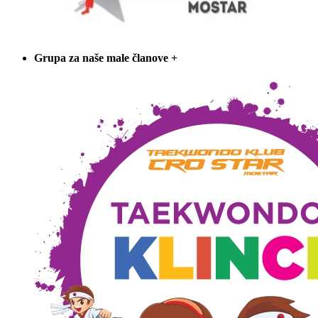
Grupa za naše male članove
+