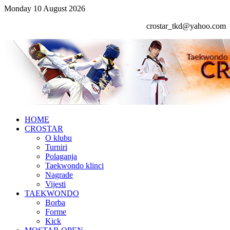
Monday 10 August 2026
crostar_tkd@yahoo.com
HOME
CROSTAR
O klubu
Turniri
Polaganja
Taekwondo klinci
Nagrade
Vijesti
TAEKWONDO
Borba
Forme
Kick