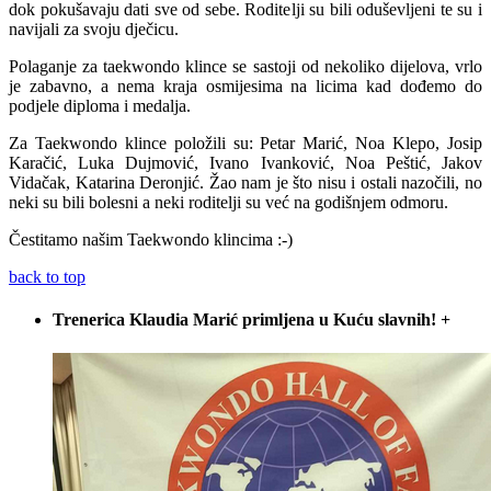
dok pokušavaju dati sve od sebe. Roditelji su bili oduševljeni te su i
navijali za svoju dječicu.
Polaganje za taekwondo klince se sastoji od nekoliko dijelova, vrlo
je zabavno, a nema kraja osmijesima na licima kad dođemo do
podjele diploma i medalja.
Za Taekwondo klince položili su: Petar Marić, Noa Klepo, Josip
Karačić, Luka Dujmović, Ivano Ivanković, Noa Peštić, Jakov
Vidačak, Katarina Deronjić. Žao nam je što nisu i ostali nazočili, no
neki su bili bolesni a neki roditelji su već na godišnjem odmoru.
Čestitamo našim Taekwondo klincima :-)
back to top
Trenerica Klaudia Marić primljena u Kuću slavnih!
+