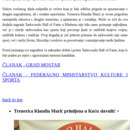
Nakon svečanog dijela uslijedila je večera koja je bila odlična prigoda za upoznavanje s
drugim nagrađenima, ali i ostalim nazočnima. Trenerica Klaudia Marić je ovom prigodom
razmijenila iskustva s drugim trenerima, a uplanirana je i suradnja. Može se reći da ova
dodjela nagrada Taekwondo Hall of Fame u Minhenu nije bila samo priznanje najboljima,
već je i slavlje taekwondoa kao sporta koji povezuje ljude iz različitih krajeva svijeta,
različitih kultura i tradicija. Ovaj događaj je još jednom pokazao da taekwondo nije samo
sport, već i način života, filozofija i sredstvo za povezivanje i razumijevanje među ljudima.
Pored priznanja svi nagrađeni će naknadno dobiti i prsten Taekwondo Hall of Fame, koji će
biti urađen po mjeri s ugraviranim imenom kandidata.
ČLANAK - GRAD MOSTAR
ČLANAK - FEDERALNO MINISTARSTVO KULTURE I
SPORTA
back to top
Trenerica Klaudia Marić primljena u Kuću slavnih!
+