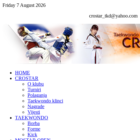
Friday 7 August 2026
crostar_tkd@yahoo.com
HOME
CROSTAR
O klubu
Turniri
Polaganja
Taekwondo klinci
Nagrade
Vijesti
TAEKWONDO
Borba
Forme
Kick