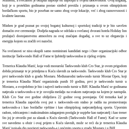
Minhenu, a svečanost je okupila najbolje od najboljih u svijetu taekwondoa. Ovaj događaj,
koji je u proteklim godinama postao simbol prestiža i priznanja u ovom olimpijskom
borilačkom sportu, bio je poseban ne samo zbog svoje lokacije, već i zbog raznovrsnosti i
kvalitete laureata.
Minhen je grad poznat po svojoj bogatoj kulturnoj i sportskoj tradiciji te je bio savršen
domaćin ove ceremonije. Dodjela nagrada se održala u svečanoj dvorani hotela Holiday Inn
pružajući dostojanstvenu atmosferu za ovaj značajan događaj, a sve to uz eleganciju i
energiju kojom su zračili svi nazočni.
Na svečanosti se nisu okupili samo nominirani kandidati nego i čitav organizacijski odbor
institucije Taekwondo Hall of Fame te ljubitelji taekwondoa iz cijelog svijeta.
Trenerica Klaudia Marić, koja vodi mostarski Taekwondo klub Cro Star, je ovom prigodom
dobila priznanje te je primljena u Kuću slavnih za taekwondo. Taekwondo klub Cro Star je
prvi taekwondo klub u gradu Mostaru. Međunarodni taekwondo turnir Mostar Open, koji
je trenerica Klaudia Marić organizirala punih 10 godina, prvi je taekwondo turnir u
Mostaru, a svojedobno je bio i najveći taekwondo turnir u BiH. Klaudia Marić se godinama
natjecala u taekwondo-u te je osvojila medalju na svakom natjecanju na kojem je nastupila.
Klub Cro Star ove godine obilježava 22 godine svog postojanja. Od trenutka kad je
trenerica Klaudia započela svoj put s taekwondo-om stalno je radila na promoviranju
taekwondo-a i kao borilačke vještine i kao olimpijskog natjecateljskog sporta. Upornim
radom, odricanjem i maksimalnim zalaganjem postigla je uspjehe kao natjecatelj i kao trener
što joj je otvorilo put za ulazak u Kuću slavnih (Taekwondo Hall of Fame). Kad se uzme
sve navedeno u obzir i ovaj prijem u Kuću slavnih, može se reći da je trenerica Klaudia
Marić ispisala dio povijesti taekwondo-a i općenito sporta u gradu Mostaru i u BiH.