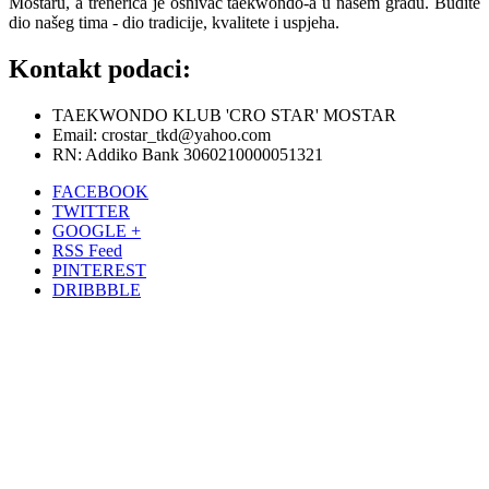
Mostaru, a trenerica je osnivač taekwondo-a u našem gradu. Budite
dio našeg tima - dio tradicije, kvalitete i uspjeha.
Kontakt podaci:
TAEKWONDO KLUB 'CRO STAR' MOSTAR
Email: crostar_tkd@yahoo.com
RN: Addiko Bank 3060210000051321
FACEBOOK
TWITTER
GOOGLE +
RSS Feed
PINTEREST
DRIBBBLE